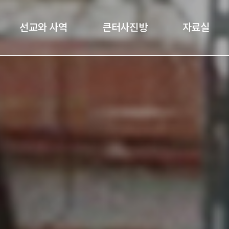
선교와 사역
큰터사진방
자료실