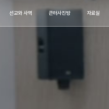
선교와 사역
큰터사진방
자료실